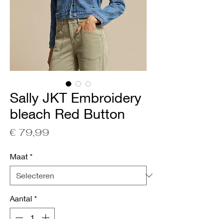
Sally JKT Embroidery
bleach Red Button
Prijs
€ 79,99
Maat
*
Aantal
*