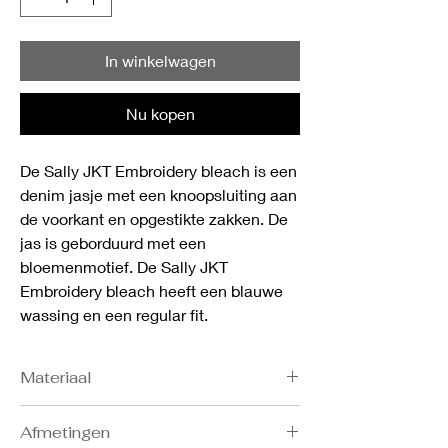
In winkelwagen
Nu kopen
De Sally JKT Embroidery bleach is een
denim jasje met een knoopsluiting aan
de voorkant en opgestikte zakken. De
jas is geborduurd met een
bloemenmotief. De Sally JKT
Embroidery bleach heeft een blauwe
wassing en een regular fit.
Materiaal
- 66% cotton
Afmetingen
- 30% polyester