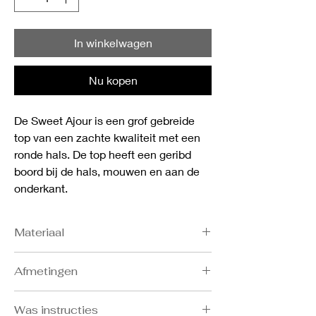
In winkelwagen
Nu kopen
De Sweet Ajour is een grof gebreide
top van een zachte kwaliteit met een
ronde hals. De top heeft een geribd
boord bij de hals, mouwen en aan de
onderkant.
Materiaal
- 60% cotton
Afmetingen
- 40% polyester
Bost: S 86-91, M 92-97, L 98-103, XL 104-
Was instructies
109, XXL 110-115