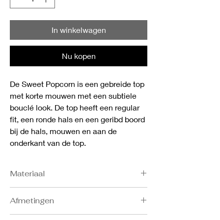
In winkelwagen
Nu kopen
De Sweet Popcorn is een gebreide top
met korte mouwen met een subtiele
bouclé look. De top heeft een regular
fit, een ronde hals en een geribd boord
bij de hals, mouwen en aan de
onderkant van de top.
Materiaal
- 82% cotton
Afmetingen
- 16% nylon
- 2% elastane
Bost: S 86-91, M 92-97, L 98-103, XL 104-