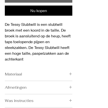
Nu kopen
De Tessy Slubtwill is een slubtwill
broek met een koord in de taille. De
broek is aansluitend op de heup, heeft
taps toelopende pijpen en
steekzakken. De Tessy Slubtwill heeft
een hoge taille, paspelzakken aan de
achterkant
Materiaal
- 66% Katoen
Afmetingen
- 31% Recycled polyester
- 3% Elastane
Bost: S 86-91, M 92-97, L 98-103, XL 104-
Was instructies
109, XXL 110-115
Taille: S 68-73, M 74-79, L 80-85, XL 86-91,