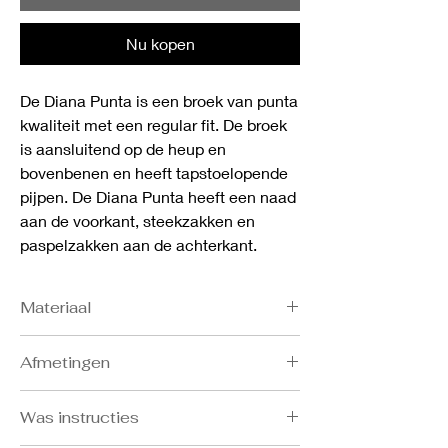
Nu kopen
De Diana Punta is een broek van punta
kwaliteit met een regular fit. De broek
is aansluitend op de heup en
bovenbenen en heeft tapstoelopende
pijpen. De Diana Punta heeft een naad
aan de voorkant, steekzakken en
paspelzakken aan de achterkant.
Materiaal
- 67% Viscose
Afmetingen
- 29% Polyamide
- 4% Elastane
Bost: S 86-91, M 92-97, L 98-103, XL 104-
Was instructies
109, XXL 110-115
Taille: S 68-73, M 74-79, L 80-85, XL 86-91,