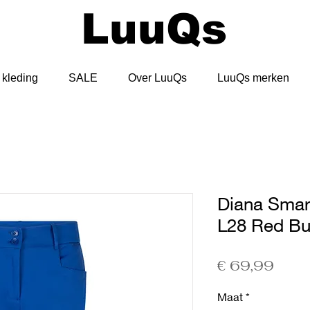
LuuQs
kleding
SALE
Over LuuQs
LuuQs merken
Diana Smar
L28 Red Bu
Prijs
€ 69,99
Maat
*