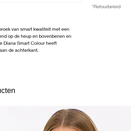
30°C wassen, Niet bl
Heup: S 92-97, M 98
*Retourbeleid
droogtrommel, Strijk
116-121
Fitting: high rise - re
U heeft het recht uw 
ontvangst zonder op
broek van smart kwaliteit met een
meer informatie over
uitend op de heup en bovenbenen en
gaat u naar de pagi
De Diana Smart Colour heeft
aan de achterkant.
ucten