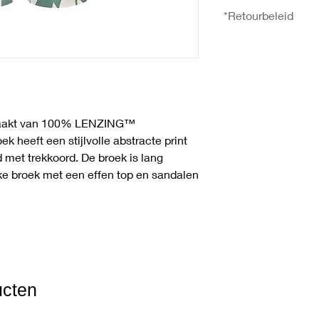
30°C wassen, Niet bl
XXL 74
*Retourbeleid
droogtrommel, Strijk
- Taille in cm: S 70,
- Onderzoom in cm: S
U heeft het recht uw 
ontvangst zonder op
meer informatie over
gaat u naar de pagi
emaakt van 100% LENZING™
heeft een stijlvolle abstracte print
 met trekkoord. De broek is lang
e broek met een effen top en sandalen
ucten