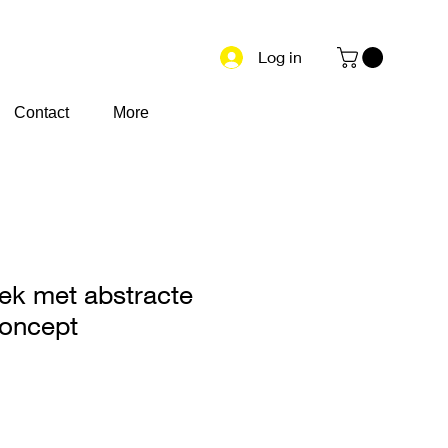
Log in
Contact
More
ek met abstracte
concept