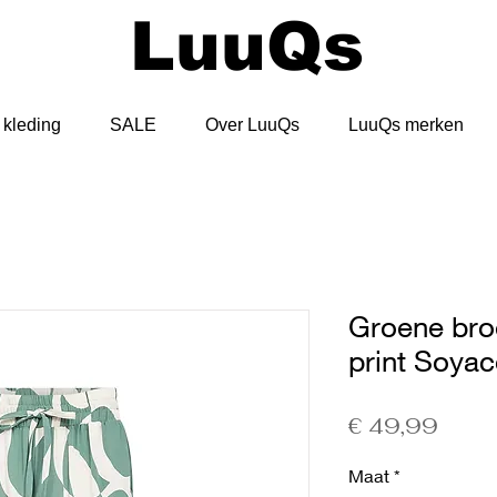
LuuQs
kleding
SALE
Over LuuQs
LuuQs merken
Groene bro
print Soya
Prijs
€ 49,99
Maat
*