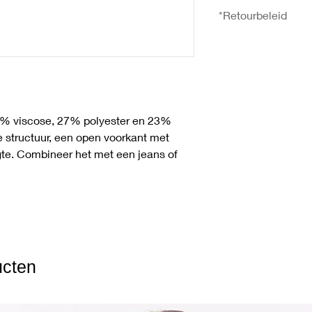
30°C wassen, Niet bl
- Onderzoom in cm: 
*Retourbeleid
droogtrommel, Strijk
118
U heeft het recht uw 
ontvangst zonder op
meer informatie over
gaat u naar de pagi
50% viscose, 27% polyester en 23%
e structuur, een open voorkant met
ngte. Combineer het met een jeans of
ucten