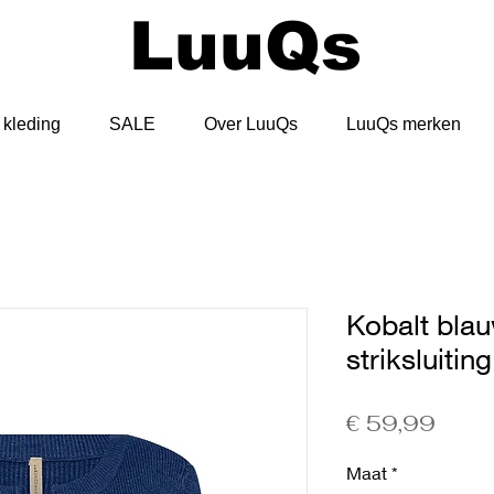
LuuQs
kleding
SALE
Over LuuQs
LuuQs merken
Kobalt bla
striksluiti
Prijs
€ 59,99
Maat
*