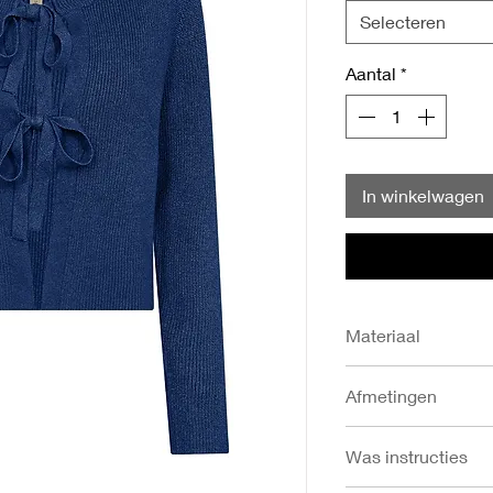
Selecteren
Aantal
*
In winkelwagen
Materiaal
- 50% Viscose
Afmetingen
- 27% Polyester
- 23% Nylon
- Ruglengte in cm: S
Was instructies
- Borstomvang in cm
118