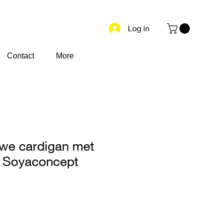
Log in
Contact
More
uwe cardigan met
ng Soyaconcept