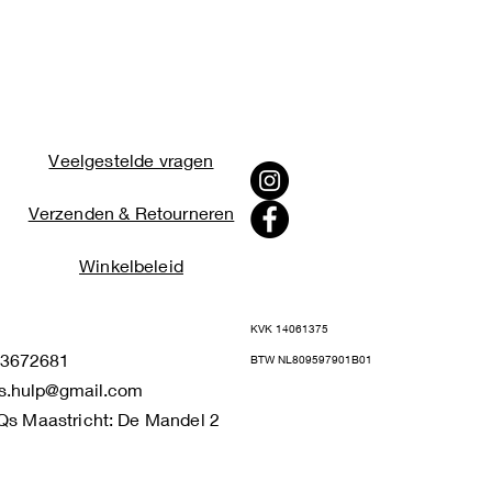
Veelgestelde vragen
Verzenden & Retourneren
Winkelbeleid
KVK 14061375
672681
BTW NL809597901B01
s.hulp@gmail.com
Qs Maastricht: De Mandel 2