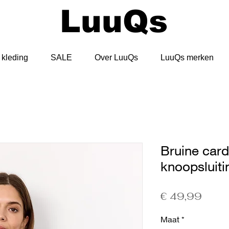
LuuQs
kleding
SALE
Over LuuQs
LuuQs merken
Bruine car
knoopsluit
Prijs
€ 49,99
Maat
*