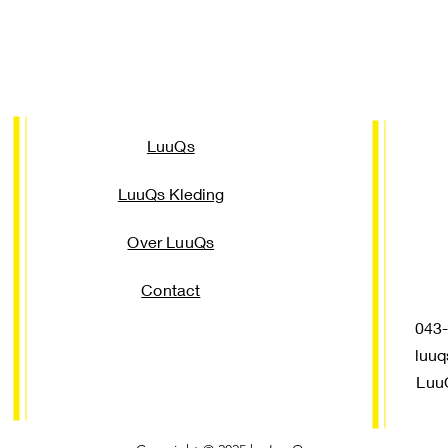
LuuQs
LuuQs Kleding
Over LuuQs
Contact
043-3
luuq
Luu