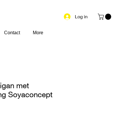
Log in
Contact
More
digan met
ing Soyaconcept