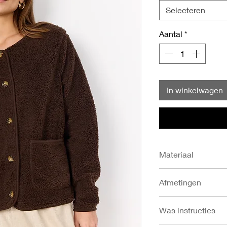
Selecteren
Aantal
*
In winkelwagen
Materiaal
- 100% Gerecycled p
Afmetingen
- Borstomvang in cm:
Was instructies
XXL 134
- Onderzoom in cm: 