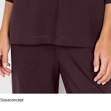
Snel overzicht
 Soyaconcept