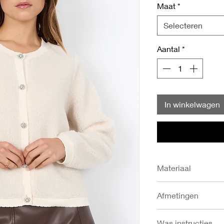
Maat
*
Selecteren
Aantal
*
In winkelwagen
Materiaal
- 100% Gerecycled p
Afmetingen
- Ruglengte in cm: S
Was instructies