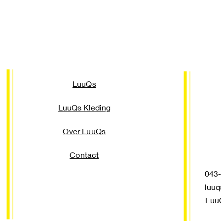
LuuQs
LuuQs Kleding
Over LuuQs
Contact
043-3
luuq
Luu