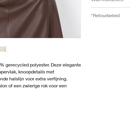
- Onderzoom in cm: 
130
30°C wassen, Niet bl
- Borstomvang in cm:
*Retourbeleid
droogtrommel, Strijk
XXL 134
U heeft het recht uw 
ontvangst zonder op
meer informatie over
gaat u naar de pagi
0% gerecycled polyester. Deze elegante
ppervlak, knoopdetails met
e halslijn voor extra verfijning.
on of een zwierige rok voor een