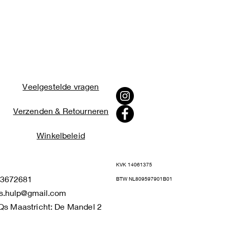
Veelgestelde vragen
Verzenden & Retourneren
Winkelbeleid
KVK 14061375
672681
BTW NL809597901B01
s.hulp@gmail.com
Qs Maastricht: De Mandel 2