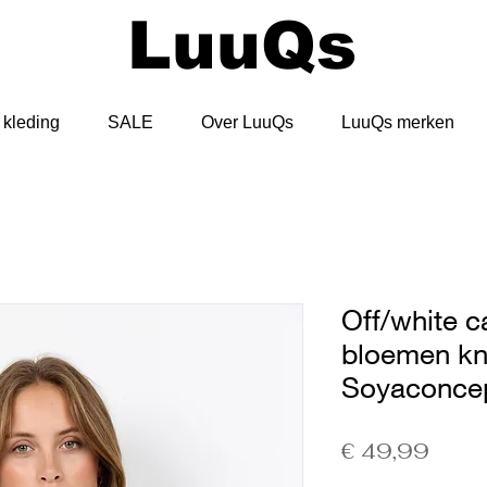
LuuQs
kleding
SALE
Over LuuQs
LuuQs merken
Off/white c
bloemen kn
Soyaconce
Prijs
€ 49,99