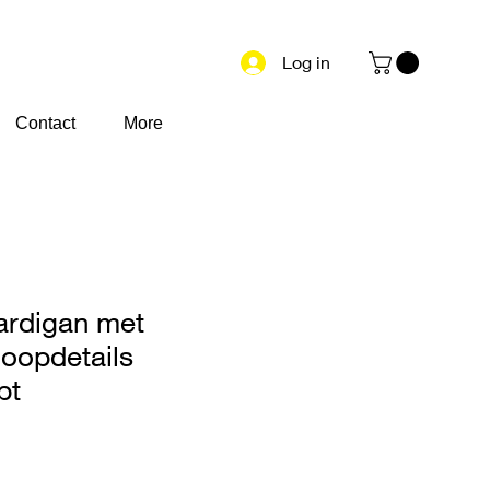
Log in
Contact
More
ardigan met
oopdetails
pt