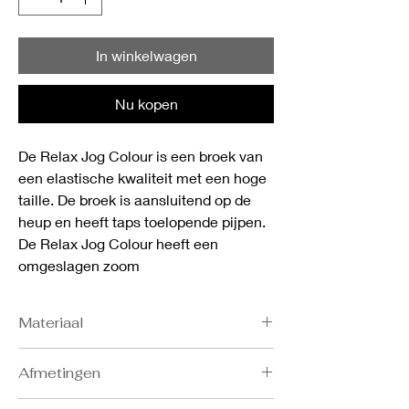
In winkelwagen
Nu kopen
De Relax Jog Colour is een broek van
een elastische kwaliteit met een hoge
taille. De broek is aansluitend op de
heup en heeft taps toelopende pijpen.
De Relax Jog Colour heeft een
omgeslagen zoom
Materiaal
- 77% BCI cotton
Afmetingen
- 22% recycled polyester
- 1% elastane
Bost: S 86-91, M 92-97, L 98-103, XL 104-