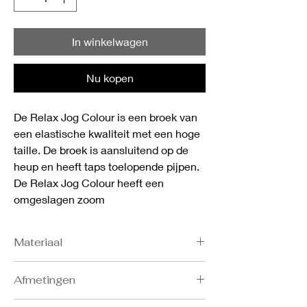
In winkelwagen
Nu kopen
De Relax Jog Colour is een broek van
een elastische kwaliteit met een hoge
taille. De broek is aansluitend op de
heup en heeft taps toelopende pijpen.
De Relax Jog Colour heeft een
omgeslagen zoom
Materiaal
- 77% BCI cotton
Afmetingen
- 22% recycled polyester
- 1% elastane
Bost: S 86-91, M 92-97, L 98-103, XL 104-