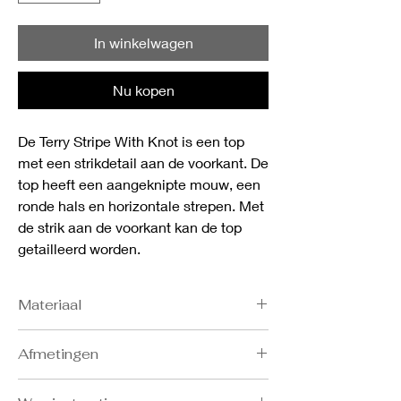
In winkelwagen
Nu kopen
De Terry Stripe With Knot is een top
met een strikdetail aan de voorkant. De
top heeft een aangeknipte mouw, een
ronde hals en horizontale strepen. Met
de strik aan de voorkant kan de top
getailleerd worden.
Materiaal
- 97% BCIcotton
Afmetingen
- 3% elastane
Bost: S 86-91, M 92-97, L 98-103, XL 104-