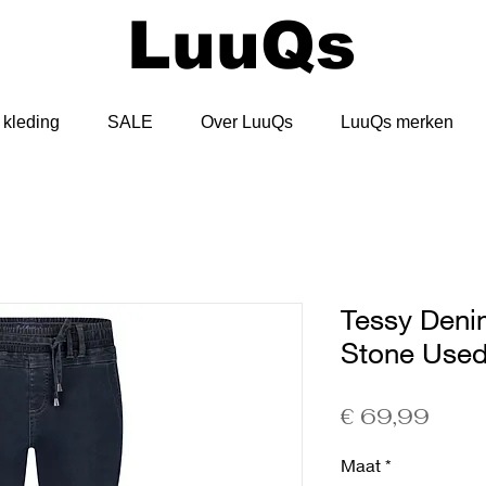
LuuQs
kleding
SALE
Over LuuQs
LuuQs merken
Tessy Deni
Stone Used
Prijs
€ 69,99
Maat
*