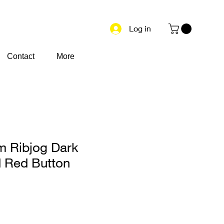
Log in
Contact
More
m Ribjog Dark
 Red Button