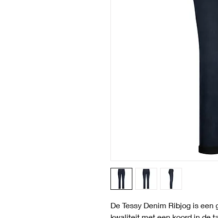
De Tessy Denim Ribjog is een 
kwaliteit met een koord in de t