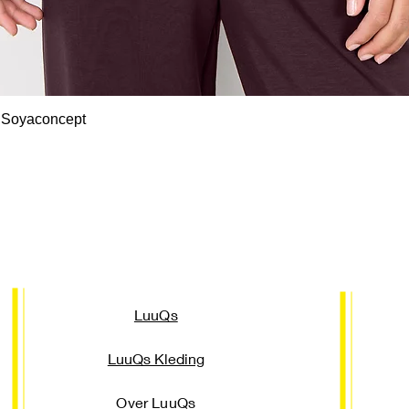
Snel overzicht
 Soyaconcept
LuuQs
LuuQs Kleding
Over LuuQs