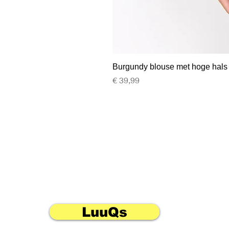
Burgundy blouse met hoge hals
Prijs
€ 39,99
LuuQs