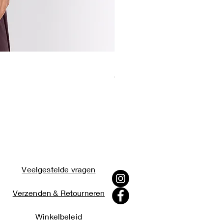
Kaki groene blouse met hoge
Prijs
€ 39,99
Veelgestelde vragen
Verzenden & Retourneren
Winkelbeleid