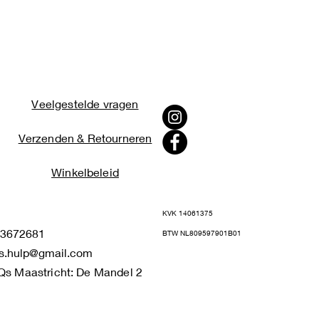
Veelgestelde vragen
Verzenden & Retourneren
Winkelbeleid
KVK 14061375
672681
BTW NL809597901B01
s.hulp@gmail.com
Qs Maastricht: De Mandel 2