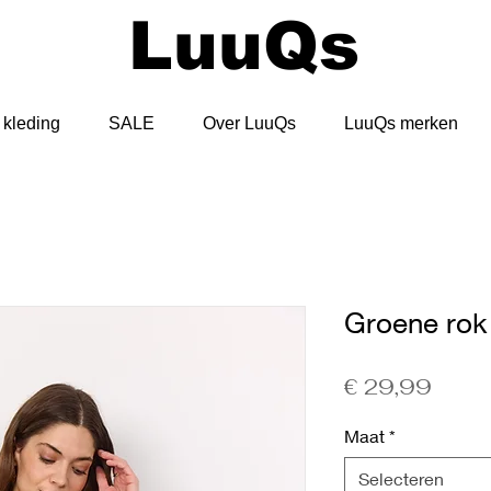
LuuQs
kleding
SALE
Over LuuQs
LuuQs merken
Groene rok
Prijs
€ 29,99
Maat
*
Selecteren