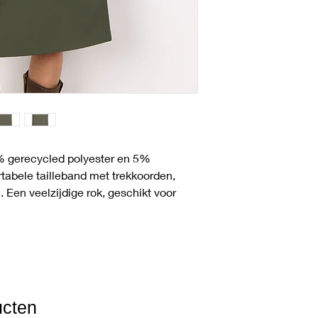
U heeft het recht uw 
ontvangst zonder op
meer informatie over
gaat u naar de pagi
% gerecycled polyester en 5%
tabele tailleband met trekkoorden,
. Een veelzijdige rok, geschikt voor
ucten