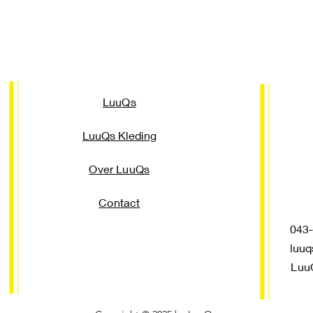
LuuQs
LuuQs Kleding
Over LuuQs
Contact
043-3
luuq
Luu