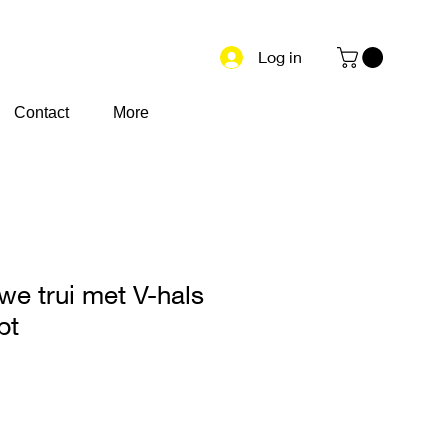
Log in
Contact
More
we trui met V-hals
pt