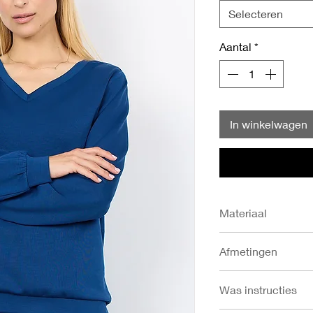
Selecteren
Aantal
*
In winkelwagen
Materiaal
- 48% Modal
Afmetingen
- 48% Polyester
- 4% Elastaan
- Ruglengte in cm: S
Was instructies
- Onderzoom in cm: 
- Borstomvang in cm: