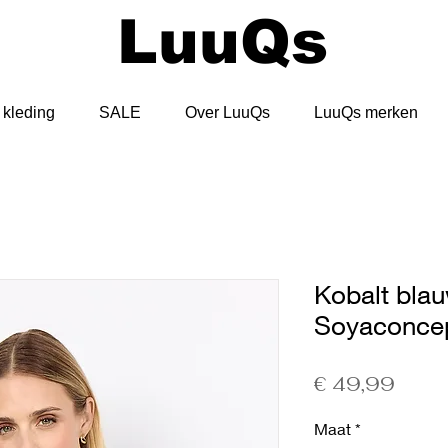
LuuQs
kleding
SALE
Over LuuQs
LuuQs merken
Kobalt blau
Soyaconce
Prijs
€ 49,99
Maat
*