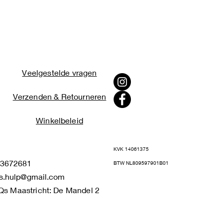
Veelgestelde vragen
Verzenden & Retourneren
Winkelbeleid
KVK 14061375
672681
BTW NL809597901B01
s.hulp@gmail.com
Qs Maastricht: De Mandel 2