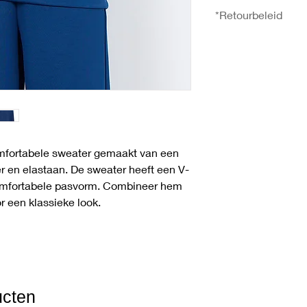
30°C wassen, Niet bl
XXL 130
*Retourbeleid
droogtrommel, Strijk
U heeft het recht uw 
ontvangst zonder op
meer informatie over
gaat u naar de pagi
omfortabele sweater gemaakt van een
r en elastaan. De sweater heeft een V-
omfortabele pasvorm. Combineer hem
 een klassieke look.
ucten