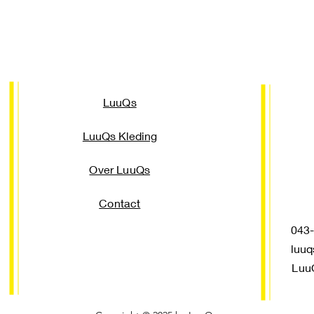
LuuQs
LuuQs Kleding
Over LuuQs
Contact
043-3
luuq
Luu