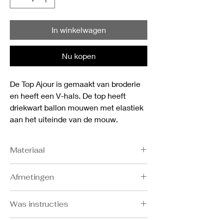
In winkelwagen
Nu kopen
De Top Ajour is gemaakt van broderie
en heeft een V-hals. De top heeft
driekwart ballon mouwen met elastiek
aan het uiteinde van de mouw.
Materiaal
- 95% polyester
Afmetingen
- 5% elastane
Bost: S 86-91, M 92-97, L 98-103, XL 104-
Was instructies
109, XXL 110-115
Taille: S 68-73, M 74-79, L 80-85, XL 86-91,