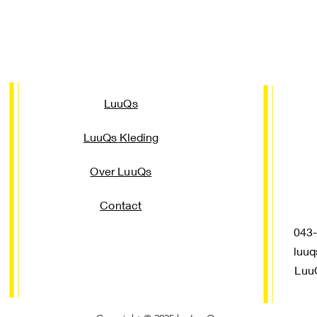
LuuQs
LuuQs Kleding
Over LuuQs
Contact
043-3
luuq
Luu