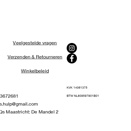
Veelgestelde vragen
Verzenden & Retourneren
Winkelbeleid
KVK 14061375
672681
BTW NL809597901B01
s.hulp@gmail.com
Qs Maastricht: De Mandel 2