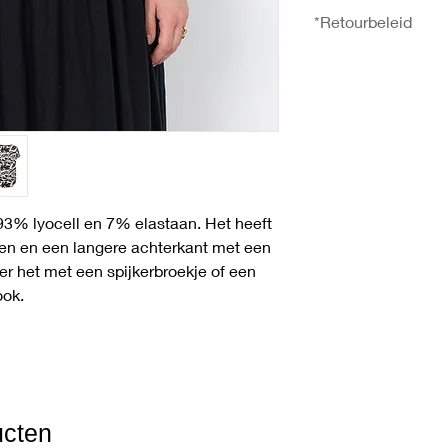
30°C wassen, Niet bl
XXL 74
*Retourbeleid
droogtrommel, Strijk
- Borstomvang in cm:
XXL 138
U heeft het recht uw 
- Onderzoom in cm: 
ontvangst zonder op
126
meer informatie over
gaat u naar de pagi
 93% lyocell en 7% elastaan. Het heeft
wen en een langere achterkant met een
r het met een spijkerbroekje of een
ook.
ucten