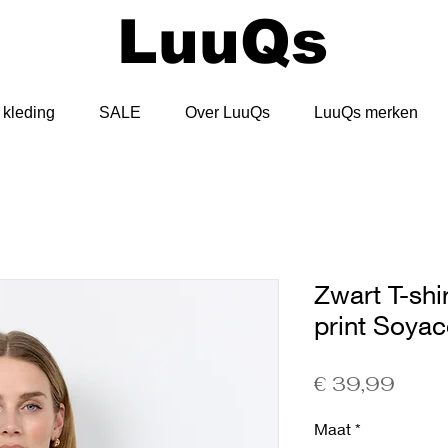
LuuQs
kleding
SALE
Over LuuQs
LuuQs merken
Zwart T-shir
print Soya
Prijs
€ 39,99
Maat
*