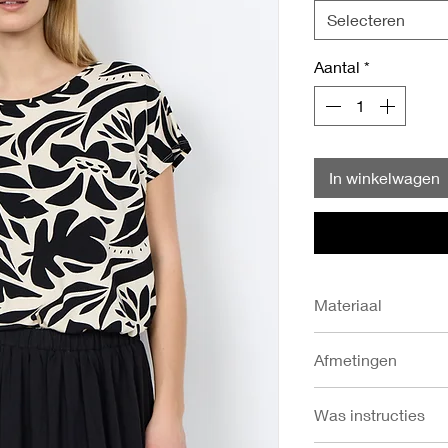
Selecteren
Aantal
*
In winkelwagen
Materiaal
- 93% Lyocell
Afmetingen
- 7% Elastaan
- Lengte voorkant in
Was instructies
67
- Lengte achterkant 