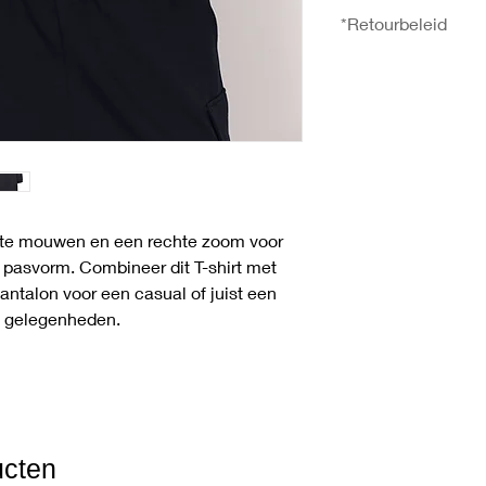
30°C wassen, Niet bl
- Onderzoom in cm: 
*Retourbeleid
droogtrommel, Strijk
U heeft het recht uw 
ontvangst zonder op
meer informatie over
gaat u naar de pagi
korte mouwen en een rechte zoom voor
 pasvorm. Combineer dit T-shirt met
antalon voor een casual of juist een
e gelegenheden.
ucten