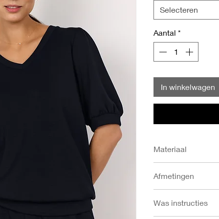
Selecteren
Aantal
*
In winkelwagen
Materiaal
- 48% Modal
Afmetingen
- 48% Polyester
- 4% Elastaan
- Ruglengte in cm: S
Was instructies
- Borstomvang in cm:
XXL 126