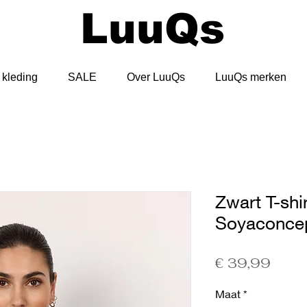
LuuQs
kleding
SALE
Over LuuQs
LuuQs merken
Zwart T-shi
Soyaconce
Prijs
€ 39,99
Maat
*