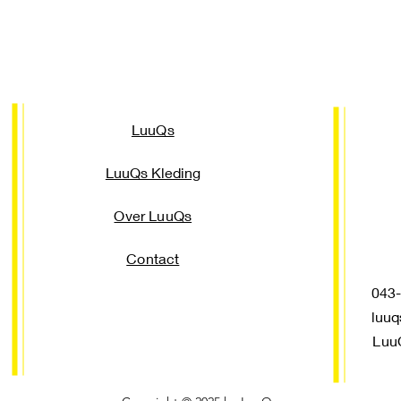
LuuQs
LuuQs Kleding
Over LuuQs
Contact
043-3
luuq
Luu