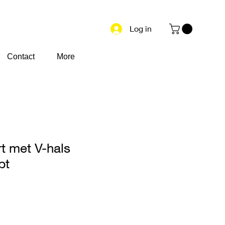
Log in
Contact
More
rt met V-hals
pt