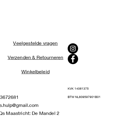
Veelgestelde vragen
Verzenden & Retourneren
Winkelbeleid
KVK 14061375
672681
BTW NL809597901B01
s.hulp@gmail.com
Qs Maastricht: De Mandel 2