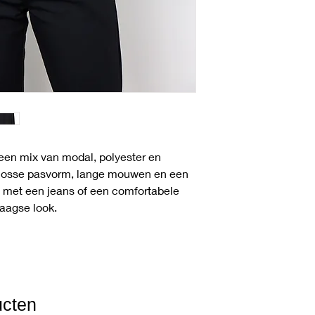
U heeft het recht uw 
ontvangst zonder op
meer informatie over
gaat u naar de pagi
n een mix van modal, polyester en
n losse pasvorm, lange mouwen en een
m met een jeans of een comfortabele
aagse look.
ucten