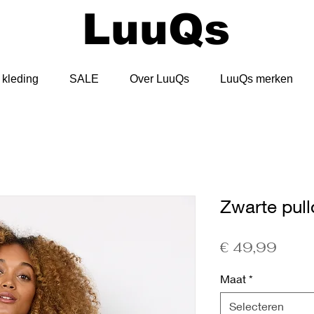
LuuQs
kleding
SALE
Over LuuQs
LuuQs merken
Zwarte pul
Prijs
€ 49,99
Maat
*
Selecteren