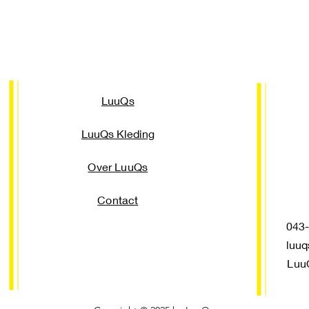
LuuQs
LuuQs Kleding
Over LuuQs
Contact
043-3
luuq
Luu