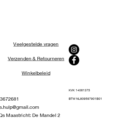
Veelgestelde vragen
Verzenden & Retourneren
Winkelbeleid
KVK 14061375
672681
BTW NL809597901B01
s.hulp@gmail.com
Qs Maastricht: De Mandel 2