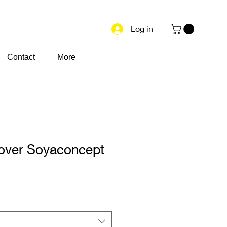
Log in
Contact
More
lover Soyaconcept